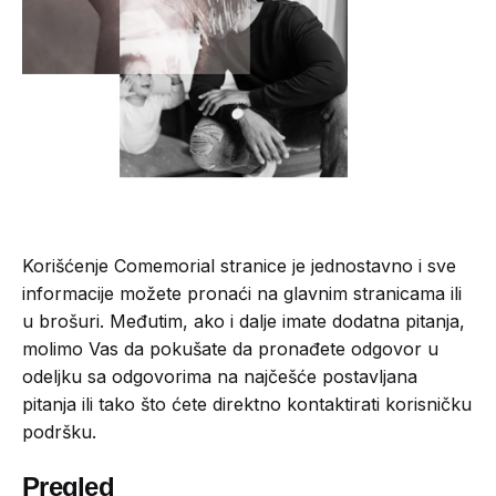
Korišćenje Comemorial stranice je jednostavno i sve
informacije možete pronaći na glavnim stranicama ili
u brošuri. Međutim, ako i dalje imate dodatna pitanja,
molimo Vas da pokušate da pronađete odgovor u
odeljku sa odgovorima na najčešće postavljana
pitanja ili tako što ćete direktno kontaktirati korisničku
podršku.
Pregled